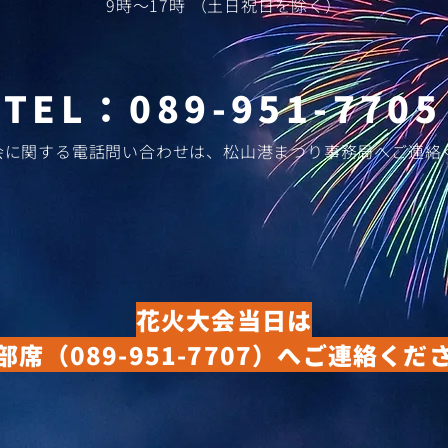
​9時～17時 （土日祝日を除く）
​TEL：
089-951-7705
大会に関する電話問い合わせは、松山港まつり事務局へご連絡
花火大会当日は
部席
（089-951-7707）
へご連絡くだ