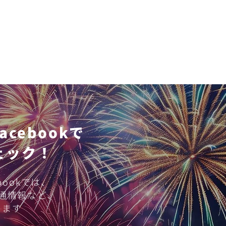
cebookで
ェック！
4回松山港まつり・三津浜
bookでは、
大会開催！
交通情報など、
します