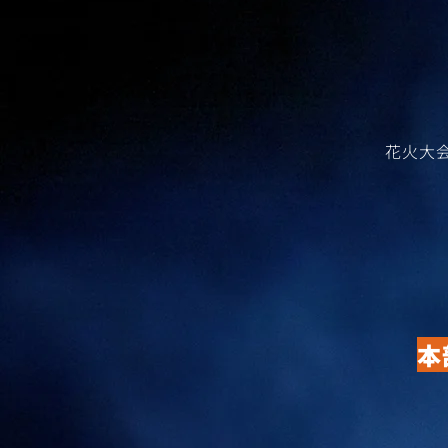
​花火
本