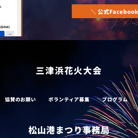
＼ 公式Facebook
​三津浜花火大会
協賛のお願い
ボランティア募集
プログラム
​松山港まつり事務局