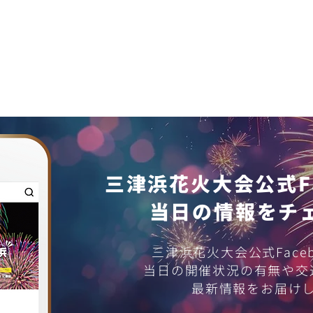
三津浜花火大会公式Fa
​当日の情報をチ
第74回松山港まつり振興会・
第7
三津浜花火大会公式Face
花火大会開催御礼
花火
​当日の開催状況の有無や
最新情報をお届け