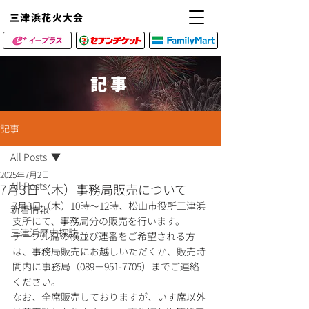
​三津浜花火大会
記事
記事
All Posts
2025年7月2日
All Posts
7月3日（木）事務局販売について
7月3日（木）10時～12時、松山市役所三津浜
新着情報
支所にて、事務局分の販売を行います。
三津浜歴史探訪
テーブル席の横並び連番をご希望される方
は、事務局販売にお越しいただくか、販売時
間内に事務局（089－951-7705）までご連絡
ください。
なお、全席販売しておりますが、いす席以外