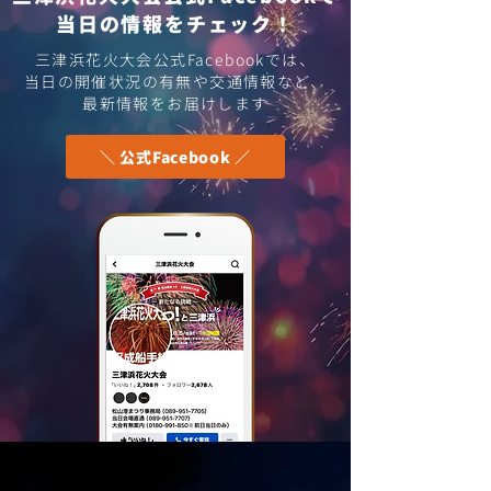
落とし物について
​当日の情報をチェック！
第74回松山港ま
三津浜花火大会公式Facebookでは、
​当日の開催状況の有無や交通情報など、
会・花火大会開
最新情報をお届けします
＼ 公式Facebook ／