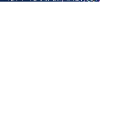
けます。花火大会前日17時以降のお問い合
わせにつきましては、​大会終了後のご返答
とさせてただきます。ご了承ください。
名前
メールアドレス
電話番号
お問い合わせ内容