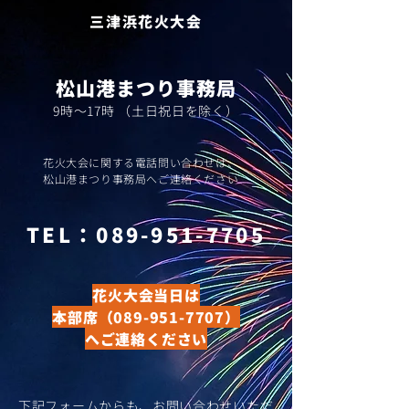
​三津浜花火大会
​松山港まつり事務局
​9時～17時 （土日祝日を除く）
​花火大会に関する電話問い合わせは、
松山港まつり事務局へご連絡ください
​TEL：
089-951-7705
花火大会当日は
本部席
（089-951-7707）
へご連絡ください
​下記フォームからも、お問い合わせいただ