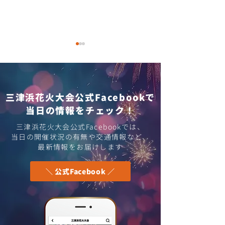
三津浜花火大会公式Facebookで
落とし物について
​当日の情報をチェック！
第74回松山港ま
三津浜花火大会公式Facebookでは、
​当日の開催状況の有無や交通情報など、
会・花火大会開
最新情報をお届けします
＼ 公式Facebook ／