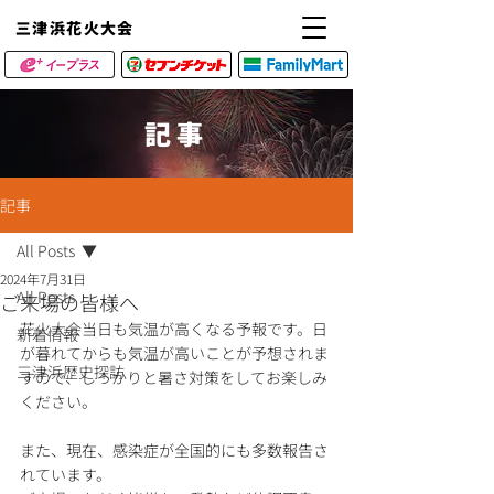
​三津浜花火大会
記事
記事
All Posts
2024年7月31日
All Posts
ご来場の皆様へ
花火大会当日も気温が高くなる予報です。日
新着情報
が暮れてからも気温が高いことが予想されま
三津浜歴史探訪
すので、しっかりと暑さ対策をしてお楽しみ
ください。
また、現在、感染症が全国的にも多数報告さ
れています。