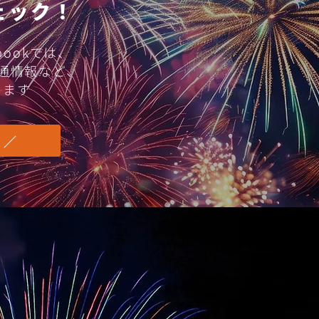
ェック！
4回松山港まつり振興会・
bookでは、
大会開催御礼
交通情報など、
します
 ／