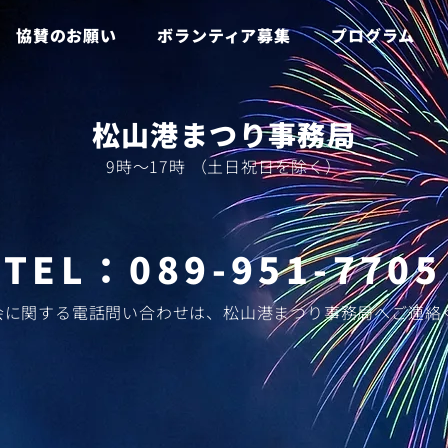
協賛のお願い
ボランティア募集
プログラム
​松山港まつり事務局
​9時～17時 （土日祝日を除く）
​TEL：
089-951-7705
大会に関する電話問い合わせは、松山港まつり事務局へご連絡