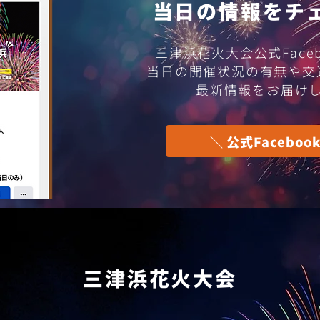
​当日の情報をチ
第7
三津浜花火大会公式Face
花火
​当日の開催状況の有無や
最新情報をお届け
＼ 公式Facebook
​三津浜花火大会