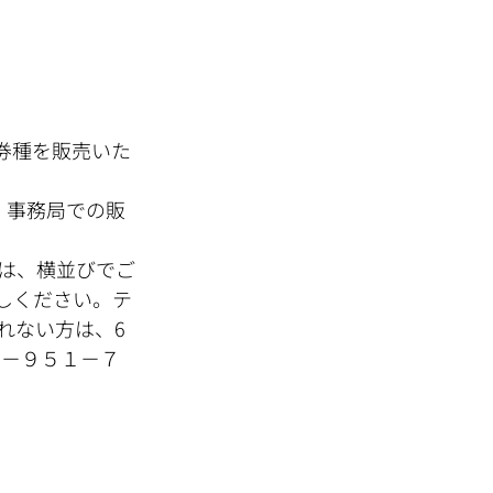
券種を販売いた
、事務局での販
ては、横並びでご
越しください。テ
れない方は、6
９－９５１－７