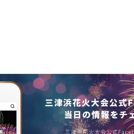
三津浜花火大会公式Fa
​当日の情報をチ
第74回松山港まつり振興会・
第7
三津浜花火大会公式Face
花火大会開催御礼
花火