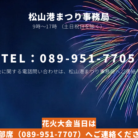
​松山港まつり事務局
​9時～17時 （土日祝日を除く）
​TEL：
089-951-7705
大会に関する電話問い合わせは、松山港まつり事務局へご連絡
花火大会当日は
部席
（089-951-7707）
へご連絡くだ