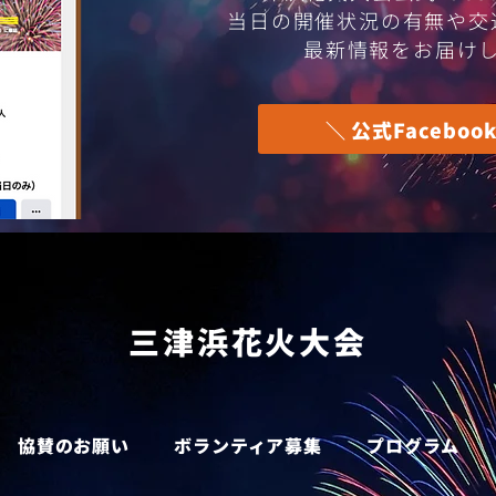
​当日の開催状況の有無や
最新情報をお届け
＼ 公式Facebook
​三津浜花火大会
協賛のお願い
ボランティア募集
プログラム