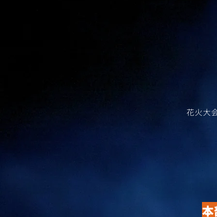
​花火
本