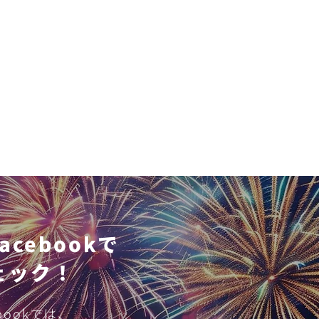
cebookで
ェック！
4回松山港まつり・三津浜
bookでは、
大会開催！