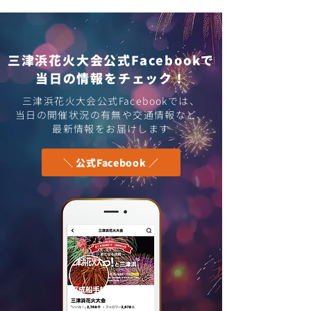
三津浜花火大会公式Facebookで
​当日の情報をチェック！
ホームページを公開しま
【2024年度の
三津浜花火大会公式Facebookでは、
​当日の開催状況の有無や交通情報など、
した
ホームページを
最新情報をお届けします
アルします
＼ 公式Facebook ／