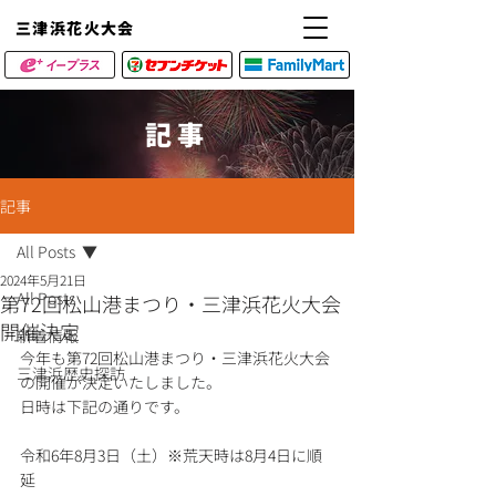
​三津浜花火大会
記事
記事
All Posts
2024年5月21日
All Posts
第72回松山港まつり・三津浜花火大会
開催決定
新着情報
今年も第72回松山港まつり・三津浜花火大会
三津浜歴史探訪
の開催が決定いたしました。
日時は下記の通りです。
令和6年8月3日（土）※荒天時は8月4日に順
延