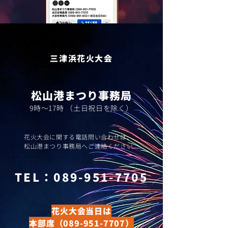
​三津浜花火大会
​松山港まつり事務局
​9時～17時 （土日祝日を除く）
​花火大会に関する電話問い合わせは、
松山港まつり事務局へご連絡ください
​TEL：
089-951-7705
花火大会当日は
本部席
（089-951-7707）