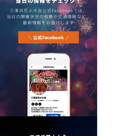
​当日の情報をチェック！
三津浜歴史探訪 その22
三津浜歴史探訪 
三津浜花火大会公式Facebookでは、
​当日の開催状況の有無や交通情報など、
「梅津寺だけじゃない、
「小舟で興居島
最新情報をお届けします
三津にも海水浴場、衣山
は日の丸の旗波
には遊園地があった」
＼ 公式Facebook ／