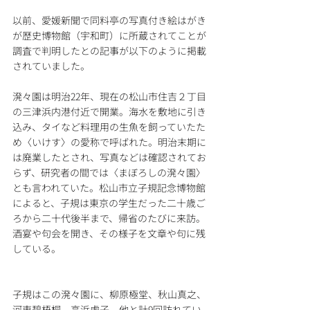
以前、愛媛新聞で同料亭の写真付き絵はがき
が歴史博物館（宇和町）に所蔵されてことが
調査で判明したとの記事が以下のように掲載
されていました。
溌々園は明治22年、現在の松山市住吉２丁目
の三津浜内港付近で開業。海水を敷地に引き
込み、タイなど料理用の生魚を飼っていたた
め〈いけす〉の愛称で呼ばれた。明治末期に
は廃業したとされ、写真などは確認されてお
らず、研究者の間では〈まぼろしの溌々園〉
とも言われていた。松山市立子規記念博物館
によると、子規は東京の学生だった二十歳ご
ろから二十代後半まで、帰省のたびに来訪。
酒宴や句会を開き、その様子を文章や句に残
している。
子規はこの溌々園に、柳原極堂、秋山真之、
河東碧梧桐、高浜虚子、他と計9回訪れてい