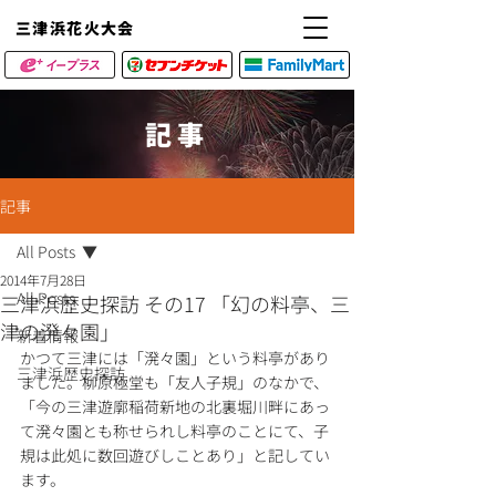
​三津浜花火大会
記事
記事
All Posts
2014年7月28日
All Posts
三津浜歴史探訪 その17 「幻の料亭、三
津の溌々園」
新着情報
かつて三津には「溌々園」という料亭があり
三津浜歴史探訪
ました。柳原極堂も「友人子規」のなかで、
「今の三津遊廓稲荷新地の北裏堀川畔にあっ
て溌々園とも称せられし料亭のことにて、子
規は此処に数回遊びしことあり」と記してい
ます。