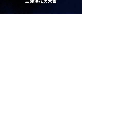
​三津浜花火大会
​松山港まつり事務局
​9時～17時 （土日祝日を除く）
​花火大会に関する電話問い合わせは、
松山港まつり事務局へご連絡ください
​TEL：
089-951-7705
花火大会当日は
本部席
（089-951-7707）
へご連絡ください
​下記フォームからも、お問い合わせいただ
けます。花火大会前日17時以降のお問い合